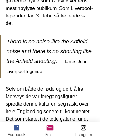
ga dem et rykte som kanskje verdens 
mest høylytte publikum. Som Liverpool-
legenden Ian St John så treffende sa 
det:
There is no noise like the Anfield 
noise and there is no shouting like 
the Anfield shouting. 
Ian St John - 
Liverpool-legende
Selv om både de røde og de blå fra 
Merseyside var foregangsfigurer, 
spredte denne kulturen seg raskt over 
hele England og senere til kontinentet. 
Det som startet i de tette gatene rundt 
Anfield, har i dag blitt en global 
standard. Vi hører nå versjoner av 
Facebook
Email
Instagram