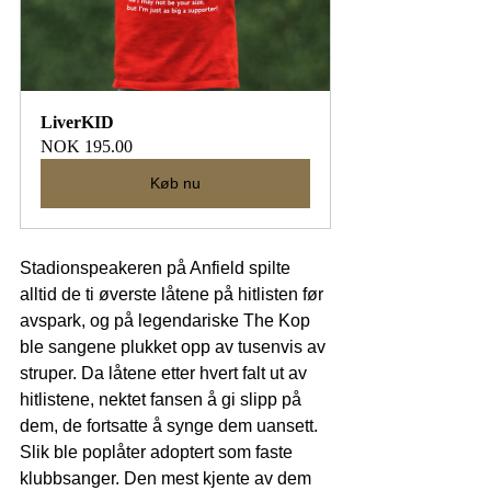
LiverKID
NOK 195.00
Køb nu
Stadionspeakeren på Anfield spilte 
alltid de ti øverste låtene på hitlisten før 
avspark, og på legendariske The Kop 
ble sangene plukket opp av tusenvis av 
struper. Da låtene etter hvert falt ut av 
hitlistene, nektet fansen å gi slipp på 
dem, de fortsatte å synge dem uansett. 
Slik ble poplåter adoptert som faste 
klubbsanger. Den mest kjente av dem 