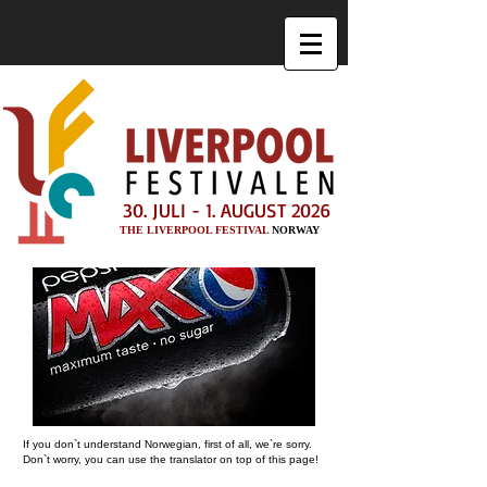
30. JULI - 1. AUGUST 2026
THE LIVERPOOL FESTIVAL
NORWAY
If you don`t understand Norwegian, first of all, we`re sorry.
Don`t worry, you can use the translator on top of this page!