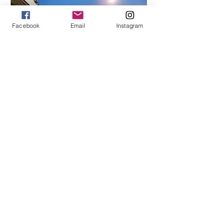
Facebook
Email
Instagram
AIR BNB
Der er masser af muligheder for tag
over hovedet og en god seng gennem
Air BNB. Her finder du overnatning i
alle prisklasser og udvalget er stort.
du bestiller plads,
så tjek venligst
Inden
her
for at finde ud af, hvor du skal bo i
forhold til festivalområdet!
Finn Air BNB plass