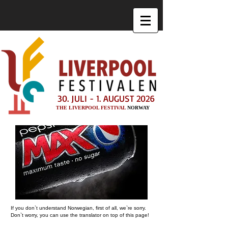
30. JULI - 1. AUGUST 2026
THE LIVERPOOL FESTIVAL
NORWAY
If you don`t understand Norwegian, first of all, we`re sorry.
Don`t worry, you can use the translator on top of this page!