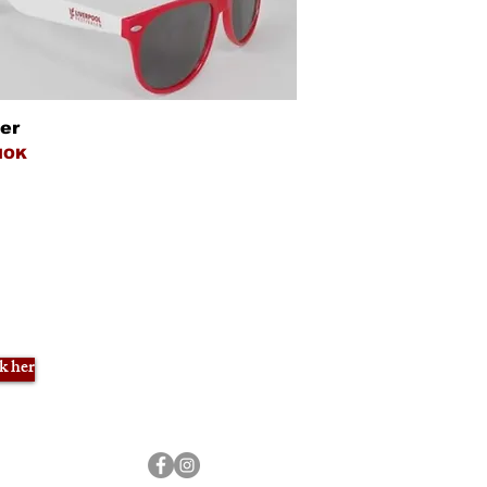
Hurtigvisning
ler
NOK
ik her