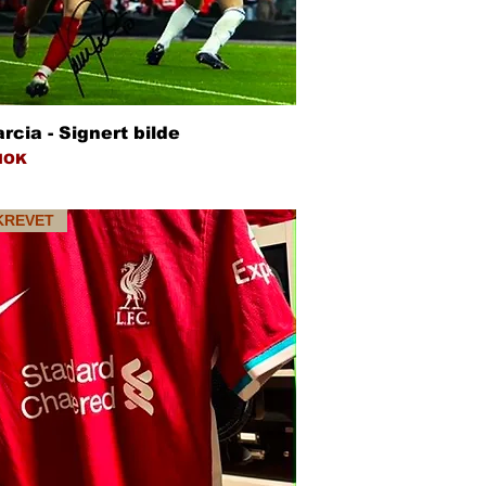
Hurtigvisning
rcia - Signert bilde
NOK
KREVET