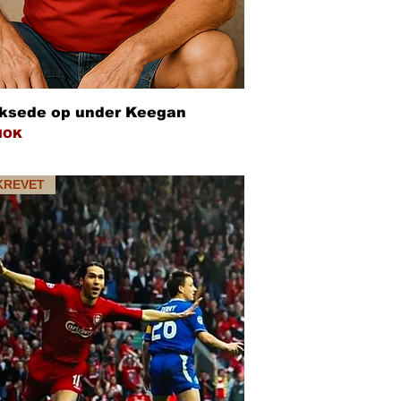
Hurtigvisning
ksede op under Keegan
NOK
KREVET