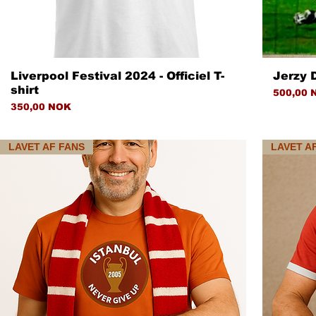
Hurtigvisning
Liverpool Festival 2024 - Officiel T-
Jerzy D
shirt
Pris
500,00 
Pris
350,00 NOK
LAVET AF FANS
LAVET A