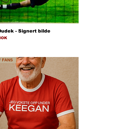
Hurtigvisning
udek - Signert bilde
NOK
F FANS