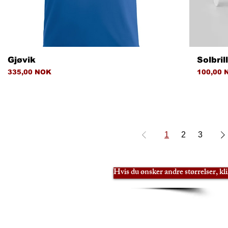
Hurtigvisning
Gjøvik
Solbril
Pris
Pris
335,00 NOK
100,00 
1
2
3
Hvis du ønsker andre størrelser, kl