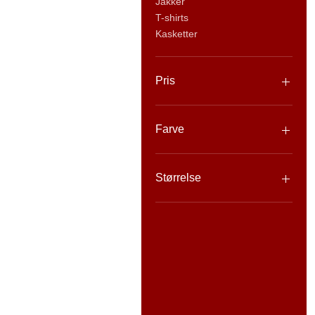
Jakker
T-shirts
Kasketter
Pris
40 NOK
3.000 NOK
Farve
Størrelse
2X-stor
2XL
3X-stor
3XL
4X-Large
4XL
Ekstra lille