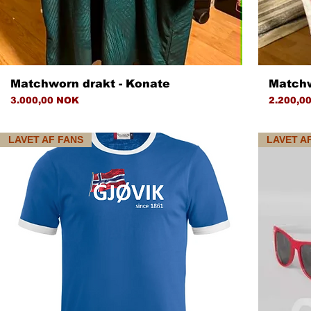
Hurtigvisning
Matchworn drakt - Konate
Matchw
Pris
Pris
3.000,00 NOK
2.200,0
LAVET AF FANS
LAVET A