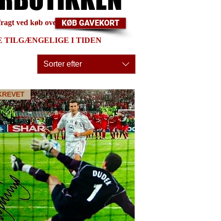
 fragt ved køb over NOK 750,00
KØB GAVEKORT
 TILGÆNGELIGE I TIDEN
Sorter efter
KREVET