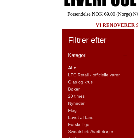
Forsendelse NOK 69,00 (Norge) NO
VI RENOVERER 
Filtrer efter
Kategori
Alle
LFC Retail - officielle varer
Glas og krus
Bøker
20 times
Nyheder
Flag
Lavet af fans
Forskellige
Sweatshirts/hættetrøjer