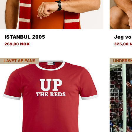
Hurtigvisning
ISTANBUL 2005
Jeg vo
Pris
Pris
269,00 NOK
325,00 
LAVET AF FANS
UNDERS