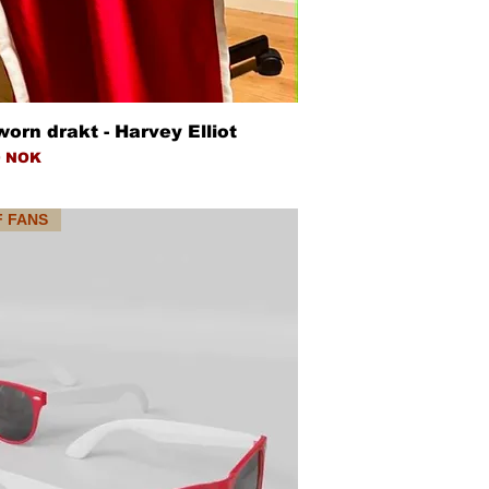
Hurtigvisning
orn drakt - Harvey Elliot
0 NOK
F FANS