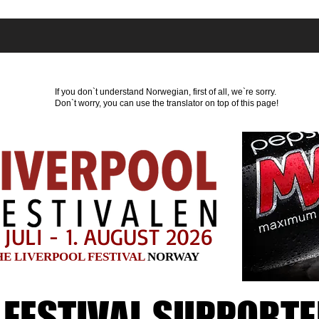
Hvor kan du overnatte?
Program
Nyheder
Par
If you don`t understand Norwegian, first of all, we`re sorry.
Don`t worry, you can use the translator on top of this page!
 JULI - 1. AUGUST 2026
HE LIVERPOOL FESTIVAL
NORWAY
 FESTIVAL SUPPORT
 FESTIVAL SUPPORT