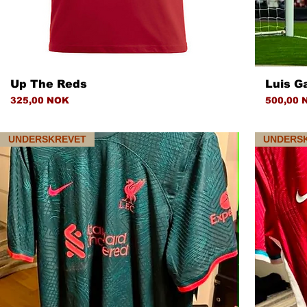
Hurtigvisning
Up The Reds
Luis Ga
Pris
Pris
325,00 NOK
500,00 
UNDERSKREVET
UNDERS