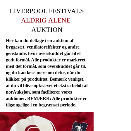
LIVERPOOL FESTIVALS
ALDRIG ALENE-
AUKTION
Her kan du deltage i en auktion af
byggesæt, ventilatoreffekter og andre
genstande, hvor overskuddet går til et
godt formål. Alle produkter er markeret
med det formål, som overskuddet går til,
og du kan læse mere om dette, når du
klikker på produktet. Bemærk venligst,
at du vil blive opkrævet et ekstra beløb af
norAuksjon, som faciliterer vores
auktioner. BEMÆRK: Alle produkter er
tilgængelige i en begrænset periode.