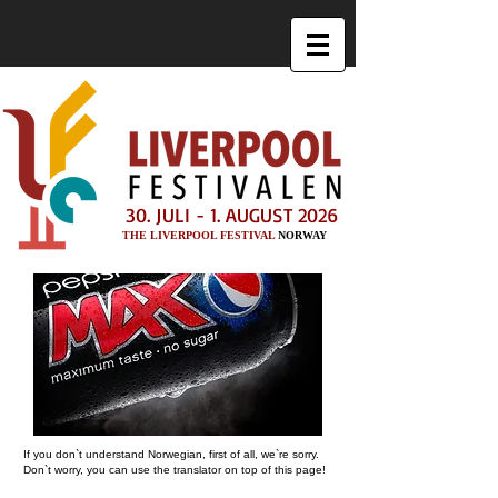
30. JULI - 1. AUGUST 2026
THE LIVERPOOL FESTIVAL
NORWAY
If you don`t understand Norwegian, first of all, we`re sorry.
Don`t worry, you can use the translator on top of this page!