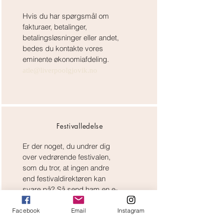
Hvis du har spørgsmål om
fakturaer, betalinger,
betalingsløsninger eller andet,
bedes du kontakte vores
eminente økonomiafdeling.
atle@liverpoolgjovik.no
Festivalledelse
Er der noget, du undrer dig
over vedrørende festivalen,
som du tror, at ingen andre
end festivaldirektøren kan
svare på? Så send ham en e-
mail!
Facebook
Email
Instagram
einar@liverpoolgjovik.no