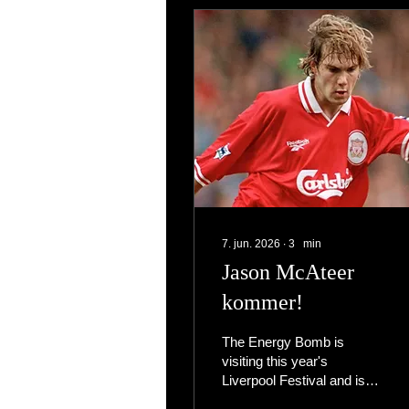
7. jun. 2026
∙
3
min
Jason McAteer
kommer!
The Energy Bomb is
visiting this year's
Liverpool Festival and is
ready to share their