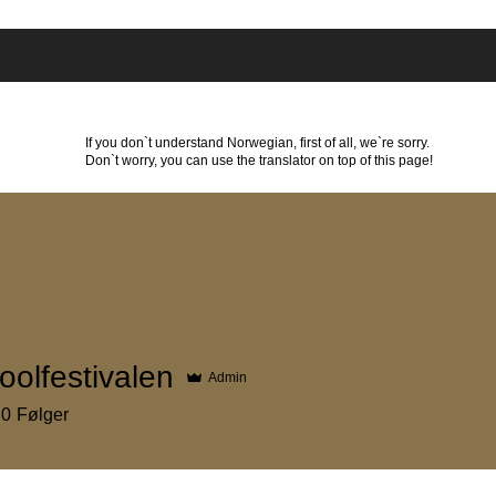
Hvor kan du overnatte?
Program
Nyheder
Par
If you don`t understand Norwegian, first of all, we`re sorry.
Don`t worry, you can use the translator on top of this page!
 JULI - 1. AUGUST 2026
oolfestivalen
Admin
HE LIVERPOOL FESTIVAL
NORWAY
0
Følger