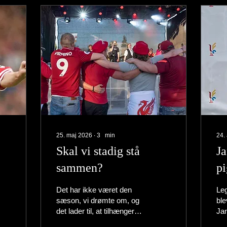
25. maj 2026
∙
3
min
24.
Skal vi stadig stå
J
sammen?
pi
Det har ikke været den
Leg
sæson, vi drømte om, og
ble
det lader til, at tilhængerne
Jan
ikke står sammen, som
hæ