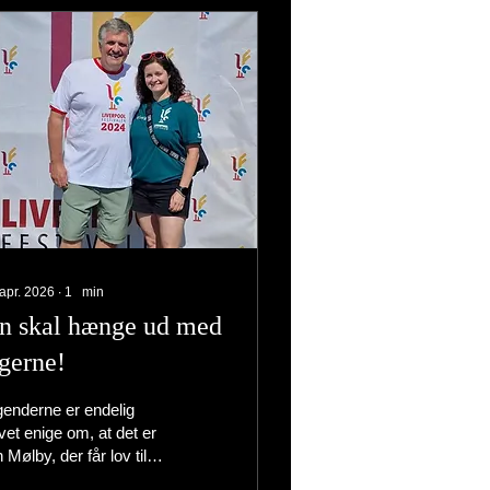
 apr. 2026
∙
1
min
an skal hænge ud med
gerne!
enderne er endelig
vet enige om, at det er
 Mølby, der får lov til at
nge ud med pigerne på