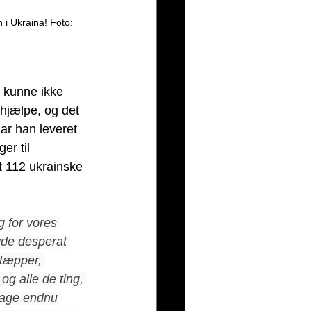
 i Ukraina! Foto: 
s kunne ikke 
 hjælpe, og det 
ar han leveret 
er til 
t 112 ukrainske 
 for vores 
vde desperat 
tæpper, 
g alle de ting, 
 tage endnu 