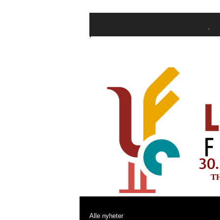
Hjem
Billetter
30.
T
Alle nyheter