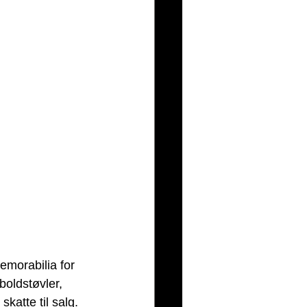
emorabilia for 
boldstøvler, 
katte til salg.