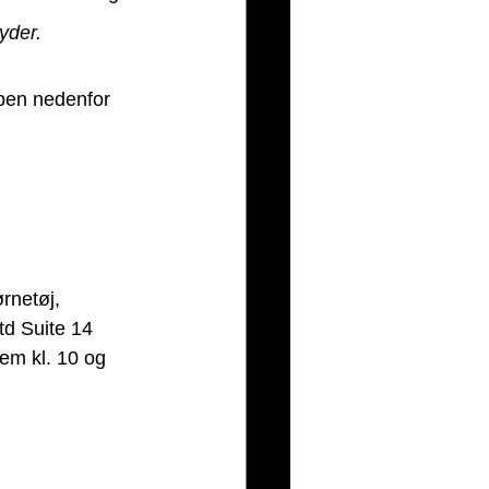
yder.
ppen nedenfor 
rnetøj, 
td Suite 14 
em kl. 10 og 