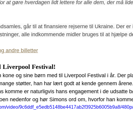
 for at gøre hverdagen lidt lettere for alle dem, der må li
samles, går til at finansiere rejserne til Ukraine. Der er 
tninger, alle indkommende midler bruges til at hjælpe d
g andre billetter
 Liverpool Festival!
 kone og sine børn med til Liverpool Festival i år. Der p
ange støtter, han har lært godt at kende gennem årene
ans komme er naturligvis hans engagement i de udsatte bø
deoen nedenfor og hør Simons ord om, hvorfor han komme
ic.com/video/9c6ddf_e5edb5148be4417ab2f3925b6005b9a8/480p/