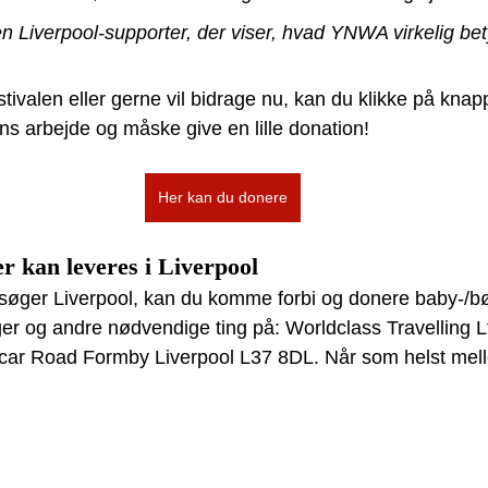
n Liverpool-supporter, der viser, hvad YNWA virkelig bet
stivalen eller gerne vil bidrage nu, kan du klikke på kna
 arbejde og måske give en lille donation!
Her kan du donere
r kan leveres i Liverpool
besøger Liverpool, kan du komme forbi og donere baby-/bø
er og andre nødvendige ting på: Worldclass Travelling L
tcar Road Formby Liverpool L37 8DL. Når som helst mell