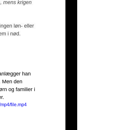
de, mens krigen 
ingen løn- eller 
em i nød.
lanlægger han 
. Men den 
rn og familier i 
r.
mp4/file.mp4