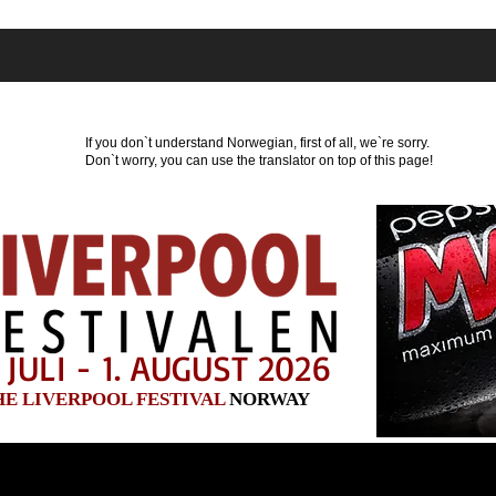
Hvor kan du overnatte?
Program
Nyheder
Par
If you don`t understand Norwegian, first of all, we`re sorry.
Don`t worry, you can use the translator on top of this page!
 JULI - 1. AUGUST 2026
HE LIVERPOOL FESTIVAL
NORWAY