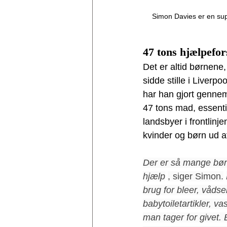
Simon Davies er en supp
47 tons hjælpefor
Det er altid børnene,
sidde stille i Liverp
har han gjort gennem
47 tons mad, essentie
landsbyer i frontlin
kvinder og børn ud a
Der er så mange børn
hjælp
, siger Simon.
brug for bleer, våds
babytoiletartikler, 
man tager for givet. 