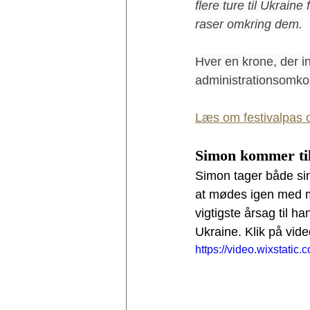
flere ture til Ukraine
raser omkring dem.
Hver en krone, der ind
administrationsomkos
Læs om festivalpas o
Simon kommer til
Simon tager både sin
at mødes igen med m
vigtigste årsag til h
Ukraine. Klik på vi
https://video.wixstat