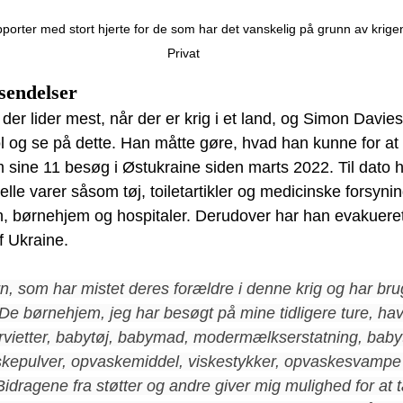
orter med stort hjerte for de som har det vanskelig på grunn av krigen
Privat
sendelser
 der lider mest, når der er krig i et land, og Simon Davie
ool og se på dette. Han måtte gøre, hvad han kunne for at
 sine 11 besøg i Østukraine siden marts 2022. Til dato h
lle varer såsom tøj, toiletartikler og medicinske forsyning
jen, børnehjem og hospitaler. Derudover har han evakuere
f Ukraine.
, som har mistet deres forældre i denne krig og har brug
De børnehjem, jeg har besøgt på mine tidligere ture, ha
ervietter, babytøj, babymad, modermælkserstatning, baby
vaskepulver, opvaskemiddel, viskestykker, opvaskesvampe o
Bidragene fra støtter og andre giver mig mulighed for at