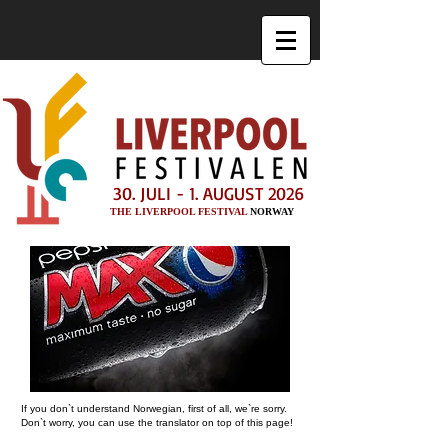
30. JULI - 1. AUGUST 2026
THE LIVERPOOL FESTIVAL
NORWAY
If you don`t understand Norwegian, first of all, we`re sorry.
Don`t worry, you can use the translator on top of this page!