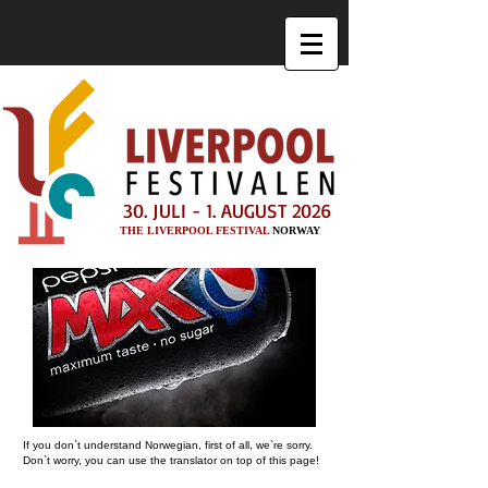
30. JULI - 1. AUGUST 2026
THE LIVERPOOL FESTIVAL
NORWAY
If you don`t understand Norwegian, first of all, we`re sorry.
Don`t worry, you can use the translator on top of this page!