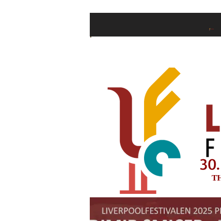
Hjem
Billetter
30.
T