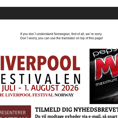
Hvor kan du overnatte?
Program
Nyheder
Par
If you don`t understand Norwegian, first of all, we`re sorry.
Don`t worry, you can use the translator on top of this page!
 JULI - 1. AUGUST 2026
HE LIVERPOOL FESTIVAL
NORWAY
TILMELD DIG NYHEDSBREVET
Du vil modtage nyheder via e-mail, så snart