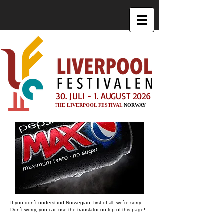
30. JULI - 1. AUGUST 2026
THE LIVERPOOL FESTIVAL
NORWAY
If you don`t understand Norwegian, first of all, we`re sorry.
Don`t worry, you can use the translator on top of this page!