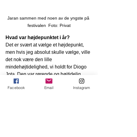
Jaran sammen med noen av de yngste på 
festivalen  Foto: Privat
Hvad var højdepunktet i år?
Det er svært at vælge et højdepunkt, 
men hvis jeg absolut skulle vælge, ville 
det nok være den lille 
mindehøjtidelighed, vi holdt for Diogo 
Jota. Den var rørende og højtidelig. 
Mens jeg stod og kiggede ud over 
Facebook
Email
Instagram
festivalpladsen, mens David John 
Jaggs spillede en smuk version af Jota-
sangen, måtte jeg fælde en tåre. Alle 
var der i stille refleksion, mange tydeligt 
berørt af tragedien, der skete tidligere 
på sommeren. Det var et smukt øjeblik, 
men noget, jeg ikke ønsker at opleve 