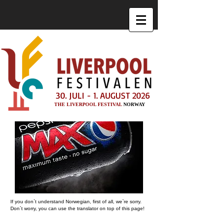
30. JULI - 1. AUGUST 2026
THE LIVERPOOL FESTIVAL
NORWAY
If you don`t understand Norwegian, first of all, we`re sorry.
Don`t worry, you can use the translator on top of this page!